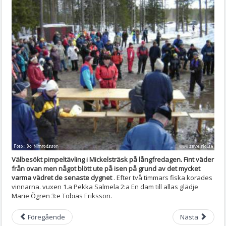
Välbesökt pimpeltävling i Mickelsträsk på långfredagen. Fint väder
från ovan men något blött ute på isen på grund av det mycket
varma vädret de senaste dygnet
. Efter två timmars fiska korades
vinnarna. vuxen 1.a Pekka Salmela 2:a En dam till allas glädje
Marie Ögren 3:e Tobias Eriksson.
Föregående
Nästa