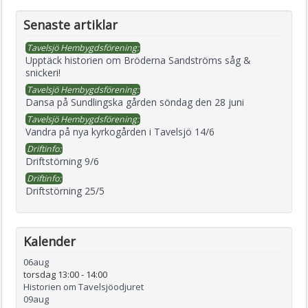
Senaste artiklar
Tavelsjö Hembygdsförening:
Upptäck historien om Bröderna Sandströms såg &
snickeri!
Tavelsjö Hembygdsförening:
Dansa på Sundlingska gården söndag den 28 juni
Tavelsjö Hembygdsförening:
Vandra på nya kyrkogården i Tavelsjö 14/6
Driftinfo:
Driftstörning 9/6
Driftinfo:
Driftstörning 25/5
Kalender
06
aug
torsdag 13:00
-
14:00
Historien om Tavelsjöodjuret
09
aug