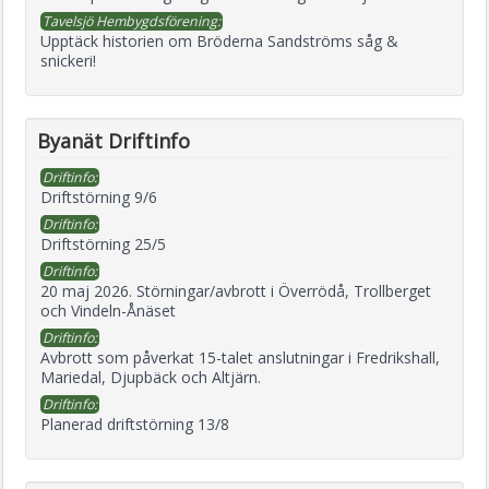
Tavelsjö Hembygdsförening:
Upptäck historien om Bröderna Sandströms såg &
snickeri!
Byanät Driftinfo
Driftinfo:
Driftstörning 9/6
Driftinfo:
Driftstörning 25/5
Driftinfo:
20 maj 2026. Störningar/avbrott i Överrödå, Trollberget
och Vindeln-Ånäset
Driftinfo:
Avbrott som påverkat 15-talet anslutningar i Fredrikshall,
Mariedal, Djupbäck och Altjärn.
Driftinfo:
Planerad driftstörning 13/8