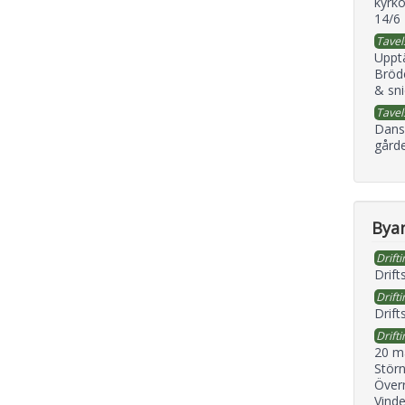
kyrko
14/6
Tavel
Uppt
Bröd
& sni
Tavel
Dans
gård
Byan
Drifti
Drift
Drifti
Drift
Drifti
20 m
Störn
Överr
Vind