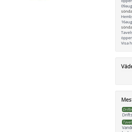
öppen
09
aug
sönda
Hemb
16
aug
sönda
Tavel
öppen
Visa 
Väd
Mest
Drifti
Drift
Tavel
Vand