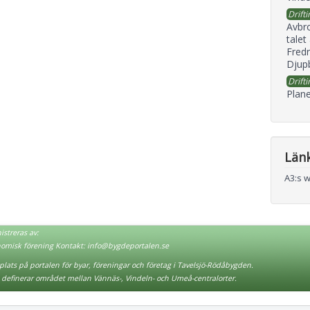
Drifti
Avbr
talet
Fredr
Djupb
Drifti
Plane
Län
A3:s 
streras av:
nomisk förening Kontakt:
info@bygdeportalen.se
lats på portalen för byar, föreningar och företag i Tavelsjö-Rödåbygden.
definerar området mellan Vännäs-, Vindeln- och Umeå-centralorter.