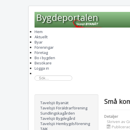
Hem
Aktuellt
Byar
Föreningar
Företag
Bo i bygden
Besökare
Logga in
sök...
Små ko
Tavelsjö Byanät
Tavelsjö Föräldrarförening
Sundlingskagården
Detaljer
Tavelsjö Bygdegård
Skriven av
G
Tavelsjö Hembygdsförening
Publicerad
TAIK