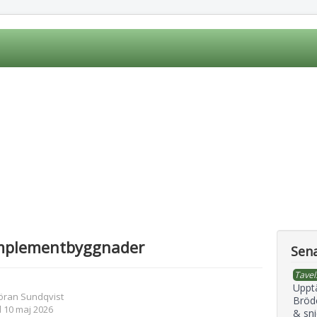
mplementbyggnader
Sena
Tavel
Uppt
öran Sundqvist
Bröd
 10 maj 2026
& sni