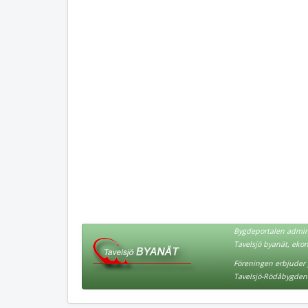
Bygdeportalen admini
Tavelsjö byanät, eko
Föreningen erbjuder p
Tavelsjö-Rödåbygden 