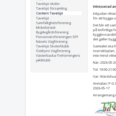
Tavelsjö skidor
Intresserad a
Tavelsjö församling
Centern Tavelsjö
Inbjudan riktar
Tavelsjö
för att bygga 
Samfällighetsförening
Det blir ett 
Mickelsträsk
på befintliga h
Bygdegårdsförening
bygglovsavdel
Pensionärsföreningen SPF
det gäller byg
Näsets Vägförening
Tavelsjö Skoterklubb
Samtalet ska 
Östibyns Vägförening
översiktsplan,
Västerbacka-Trehörningens
inte minst vik
jaktklubb
När: 2026-05-2
Tid: 19:00-21:0
Var: Wärdshus
Anmälan: P-G O
2026-05-17
Arrangemang i