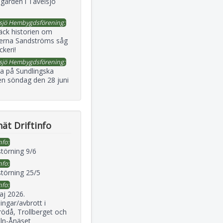
gården i Tavelsjö
sjö Hembygdsförening:
äck historien om
erna Sandströms såg
ckeri!
sjö Hembygdsförening:
a på Sundlingska
en söndag den 28 juni
ät Driftinfo
nfo:
störning 9/6
nfo:
störning 25/5
nfo:
aj 2026.
ingar/avbrott i
ödå, Trollberget och
eln-Ånäset