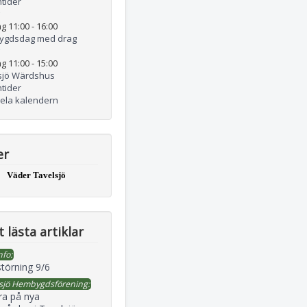
tider
g 11:00
-
16:00
ygdsdag med drag
g 11:00
-
15:00
sjö Wärdshus
tider
hela kalendern
er
Väder Tavelsjö
 lästa artiklar
nfo:
störning 9/6
sjö Hembygdsförening:
ra på nya