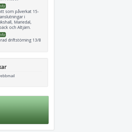
nfo:
ott som påverkat 15-
 anslutningar i
ikshall, Mariedal,
äck och Altjärn.
nfo:
rad driftstörning 13/8
kar
webbmail