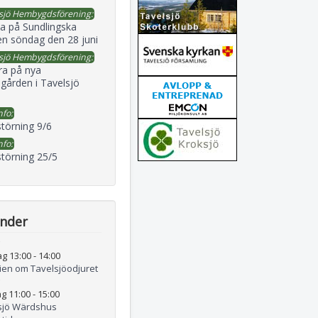
sjö Hembygdsförening:
a på Sundlingska
en söndag den 28 juni
sjö Hembygdsförening:
ra på nya
gården i Tavelsjö
nfo:
störning 9/6
nfo:
störning 25/5
ender
ag 13:00
-
14:00
rien om Tavelsjöodjuret
g 11:00
-
15:00
sjö Wärdshus