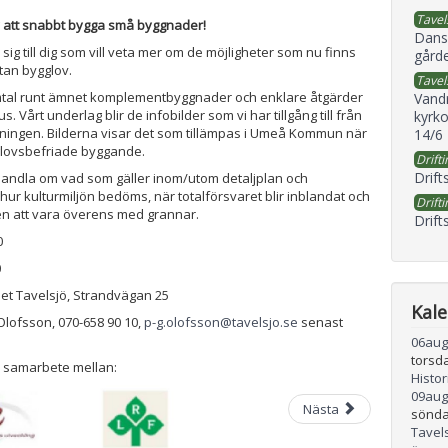
Tavel
v att snabbt bygga små byggnader!
Dans
 sig till dig som vill veta mer om de möjligheter som nu finns
gård
utan bygglov.
Tavel
samtal runt ämnet komplementbyggnader och enklare åtgärder
Vand
us. Vårt underlag blir de infobilder som vi har tillgång till från
kyrko
ningen. Bilderna visar det som tillämpas i Umeå Kommun när
14/6
glovsbefriade byggande.
Drifti
Drift
handla om vad som gäller inom/utom detaljplan och
 hur kulturmiljön bedöms, när totalförsvaret blir inblandat och
Drifti
ten att vara överens med grannar.
Drift
0
0
et Tavelsjö, Strandvägan 25
Kal
lofsson, 070-658 90 10,
p-g.olofsson@tavelsjo.se
senast
06
aug
torsd
 samarbete mellan:
Histo
09
aug
Nästa
sönda
Tavel