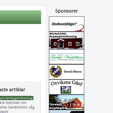
Sponsorer
ste artiklar
sjö Hembygdsförening:
äck historien om
erna Sandströms såg
ckeri!