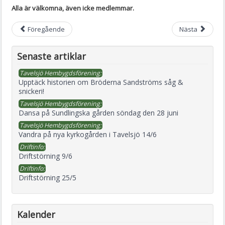
Alla är välkomna, även icke medlemmar.
Föregående
Nästa
Senaste artiklar
Tavelsjö Hembygdsförening:
Upptäck historien om Bröderna Sandströms såg &
snickeri!
Tavelsjö Hembygdsförening:
Dansa på Sundlingska gården söndag den 28 juni
Tavelsjö Hembygdsförening:
Vandra på nya kyrkogården i Tavelsjö 14/6
Driftinfo:
Driftstörning 9/6
Driftinfo:
Driftstörning 25/5
Kalender