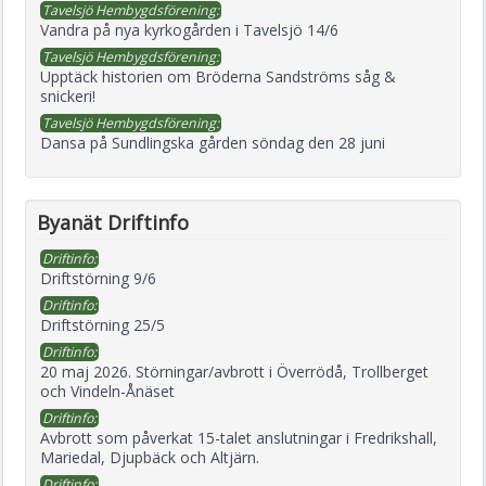
Tavelsjö Hembygdsförening:
Vandra på nya kyrkogården i Tavelsjö 14/6
Tavelsjö Hembygdsförening:
Upptäck historien om Bröderna Sandströms såg &
snickeri!
Tavelsjö Hembygdsförening:
Dansa på Sundlingska gården söndag den 28 juni
Byanät Driftinfo
Driftinfo:
Driftstörning 9/6
Driftinfo:
Driftstörning 25/5
Driftinfo:
20 maj 2026. Störningar/avbrott i Överrödå, Trollberget
och Vindeln-Ånäset
Driftinfo:
Avbrott som påverkat 15-talet anslutningar i Fredrikshall,
Mariedal, Djupbäck och Altjärn.
Driftinfo: