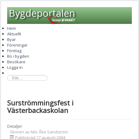
Hem
Aktuellt
Byar
Föreningar
Företag
Bo i bygden
Besökare
Logga in
sök...
Surströmmingsfest i
Västerbackaskolan
Detaljer
Skriven av
Nils-Åke Sandström
Publicerad 17 augusti 2004