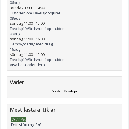
06
aug
torsdag 13:00
-
14:00
Historien om Tavelsjöodjuret
09
aug
söndag 11:00
-
15:00
Tavelsjö Wärdshus öppentider
09
aug
söndag 11:00
-
16:00
Hembygdsdag med drag
16
aug
söndag 11:00
-
15:00
Tavelsjö Wärdshus öppentider
Visa hela kalendern
Väder
Väder Tavelsjö
Mest lästa artiklar
Driftinfo:
Driftstörning 9/6