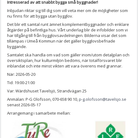
Intresserad av att snabbt bygga små byggnader!
Inbjudan riktar sig till dig som vill veta mer om de möjligheter som
nu finns för att bygga utan bygglov.
Det blir ett samtal runt ämnet komplementbyggnader och enklare
åtgärder på befintliga hus. Vårt underlag blir de infobilder som vi
har tillgång till från bygglovsavdelningen. Bilderna visar det som
tillämpas i Umeå Kommun när det gäller bygglovsbefriade
byggande.
Samtalet ska handla om vad som gäller inom/utom detaljplan och
översiktsplan, hur kulturmiljön bedöms, när totalförsvaret blir
inblandat och inte minst vikten att vara överens med grannar.
När: 2026-05-20
Tid: 19:00-21:00
Var: Wärdshuset Tavelsjö, Strandvägan 25
Anmälan: P-G Olofsson, 070-658 90 10,
p-g.olofsson@tavelsjo.se
senast 2026-05-17
Arrangemang i samarbete mellan: