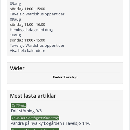
09
aug
söndag 11:00
-
15:00
Tavelsjö Wärdshus öppentider
09
aug
söndag 11:00
-
16:00
Hembygdsdag med drag
16
aug
söndag 11:00
-
15:00
Tavelsjö Wärdshus öppentider
Visa hela kalendern
Väder
Väder Tavelsjö
Mest lästa artiklar
Driftinfo:
Driftstörning 9/6
Tavelsjö Hembygdsförening:
Vandra på nya kyrkogården i Tavelsjö 14/6