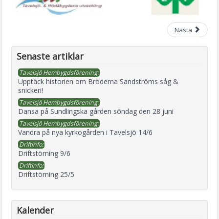
Nästa
Senaste artiklar
Tavelsjö Hembygdsförening:
Upptäck historien om Bröderna Sandströms såg &
snickeri!
Tavelsjö Hembygdsförening:
Dansa på Sundlingska gården söndag den 28 juni
Tavelsjö Hembygdsförening:
Vandra på nya kyrkogården i Tavelsjö 14/6
Driftinfo:
Driftstörning 9/6
Driftinfo:
Driftstörning 25/5
Kalender