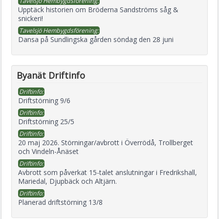
Tavelsjö Hembygdsförening:
Upptäck historien om Bröderna Sandströms såg &
snickeri!
Tavelsjö Hembygdsförening:
Dansa på Sundlingska gården söndag den 28 juni
Byanät Driftinfo
Driftinfo:
Driftstörning 9/6
Driftinfo:
Driftstörning 25/5
Driftinfo:
20 maj 2026. Störningar/avbrott i Överrödå, Trollberget
och Vindeln-Ånäset
Driftinfo:
Avbrott som påverkat 15-talet anslutningar i Fredrikshall,
Mariedal, Djupbäck och Altjärn.
Driftinfo:
Planerad driftstörning 13/8