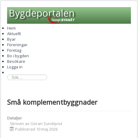
Hem
Aktuellt
Byar
Föreningar
Företag
Bo i bygden
Besökare
Logga in
sök...
Små komplementbyggnader
Detaljer
Skriven av
Göran Sundqvist
Publicerad 10 maj 2026