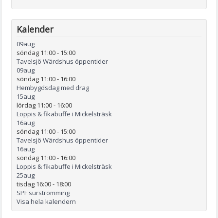
Kalender
09
aug
söndag 11:00
-
15:00
Tavelsjö Wärdshus öppentider
09
aug
söndag 11:00
-
16:00
Hembygdsdag med drag
15
aug
lördag 11:00
-
16:00
Loppis & fikabuffe i Mickelsträsk
16
aug
söndag 11:00
-
15:00
Tavelsjö Wärdshus öppentider
16
aug
söndag 11:00
-
16:00
Loppis & fikabuffe i Mickelsträsk
25
aug
tisdag 16:00
-
18:00
SPF surströmming
Visa hela kalendern