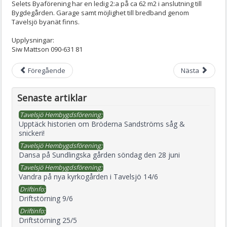
Selets Byaförening har en ledig 2:a på ca 62 m2 i anslutning till
Bygdegården. Garage samt möjlighet till bredband genom
Tavelsjö byanät finns.
Upplysningar:
Siw Mattson 090-631 81
Föregående
Nästa
Senaste artiklar
Tavelsjö Hembygdsförening:
Upptäck historien om Bröderna Sandströms såg &
snickeri!
Tavelsjö Hembygdsförening:
Dansa på Sundlingska gården söndag den 28 juni
Tavelsjö Hembygdsförening:
Vandra på nya kyrkogården i Tavelsjö 14/6
Driftinfo:
Driftstörning 9/6
Driftinfo:
Driftstörning 25/5