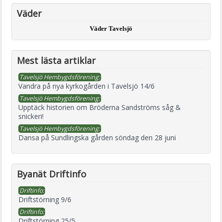
Väder
Väder Tavelsjö
Mest lästa artiklar
Tavelsjö Hembygdsförening:
Vandra på nya kyrkogården i Tavelsjö 14/6
Tavelsjö Hembygdsförening:
Upptäck historien om Bröderna Sandströms såg &
snickeri!
Tavelsjö Hembygdsförening:
Dansa på Sundlingska gården söndag den 28 juni
Byanät Driftinfo
Driftinfo:
Driftstörning 9/6
Driftinfo:
Driftstörning 25/5