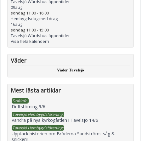
Tavelsjö Wärdshus öppentider
09
aug
söndag 11:00
-
16:00
Hembygdsdag med drag
16
aug
söndag 11:00
-
15:00
Tavelsjö Wärdshus öppentider
Visa hela kalendern
Väder
Väder Tavelsjö
Mest lästa artiklar
Driftinfo:
Driftstörning 9/6
Tavelsjö Hembygdsförening:
Vandra på nya kyrkogården i Tavelsjö 14/6
Tavelsjö Hembygdsförening:
Upptäck historien om Bröderna Sandströms såg &
snickeri!