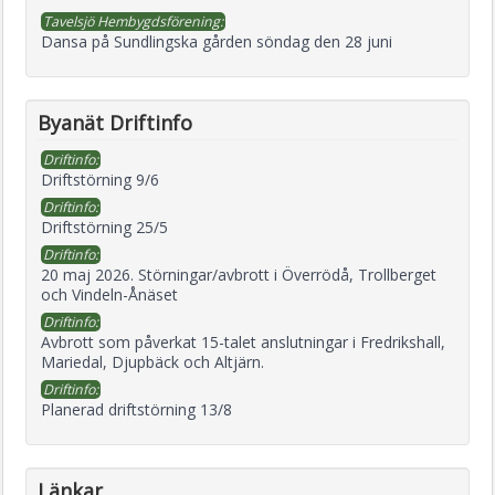
Tavelsjö Hembygdsförening:
Dansa på Sundlingska gården söndag den 28 juni
Byanät Driftinfo
Driftinfo:
Driftstörning 9/6
Driftinfo:
Driftstörning 25/5
Driftinfo:
20 maj 2026. Störningar/avbrott i Överrödå, Trollberget
och Vindeln-Ånäset
Driftinfo:
Avbrott som påverkat 15-talet anslutningar i Fredrikshall,
Mariedal, Djupbäck och Altjärn.
Driftinfo:
Planerad driftstörning 13/8
Länkar