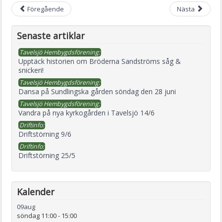
Föregående
Nästa
Senaste artiklar
Tavelsjö Hembygdsförening:
Upptäck historien om Bröderna Sandströms såg &
snickeri!
Tavelsjö Hembygdsförening:
Dansa på Sundlingska gården söndag den 28 juni
Tavelsjö Hembygdsförening:
Vandra på nya kyrkogården i Tavelsjö 14/6
Driftinfo:
Driftstörning 9/6
Driftinfo:
Driftstörning 25/5
Kalender
09
aug
söndag 11:00
-
15:00