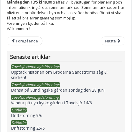
Måndag den 18/5 kl 19,00
träffas vi i byastugan för planering och
information kring årets sommarmarknad. Sommarmarknaden har
blivit en stor händelse i byn och alla krafter behövs för att vi ska
få ett så bra arrangemang som möjligt.
Föreningen bjuder på fika.
Välkommen !
Föregående
Nästa
Senaste artiklar
Tavelsjö Hembygdsförening:
Upptäck historien om Bröderna Sandströms såg &
snickeri!
Tavelsjö Hembygdsförening:
Dansa på Sundlingska gården söndag den 28 juni
Tavelsjö Hembygdsförening:
Vandra på nya kyrkogården i Tavelsjö 14/6
Driftinfo:
Driftstörning 9/6
Driftinfo:
Driftstörning 25/5