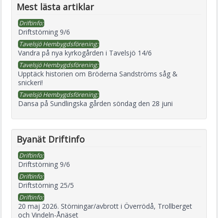
Mest lästa artiklar
Driftinfo:
Driftstörning 9/6
Tavelsjö Hembygdsförening:
Vandra på nya kyrkogården i Tavelsjö 14/6
Tavelsjö Hembygdsförening:
Upptäck historien om Bröderna Sandströms såg &
snickeri!
Tavelsjö Hembygdsförening:
Dansa på Sundlingska gården söndag den 28 juni
Byanät Driftinfo
Driftinfo:
Driftstörning 9/6
Driftinfo:
Driftstörning 25/5
Driftinfo:
20 maj 2026. Störningar/avbrott i Överrödå, Trollberget
och Vindeln-Ånäset