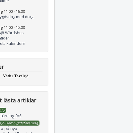
tider
g 11:00
-
16:00
ygdsdag med drag
g 11:00
-
15:00
sjö Wärdshus
tider
hela kalendern
er
Väder Tavelsjö
 lästa artiklar
nfo:
störning 9/6
sjö Hembygdsförening:
ra på nya