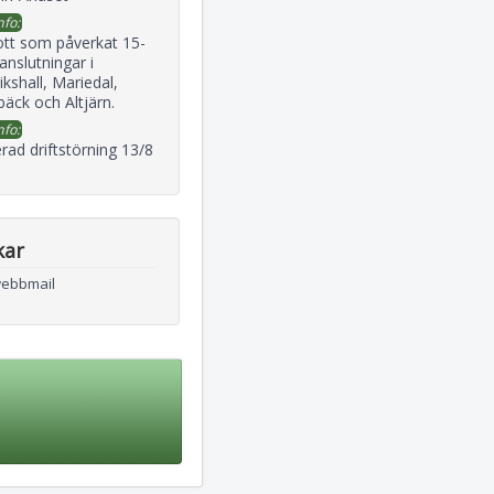
nfo:
ott som påverkat 15-
 anslutningar i
ikshall, Mariedal,
äck och Altjärn.
nfo:
rad driftstörning 13/8
kar
webbmail