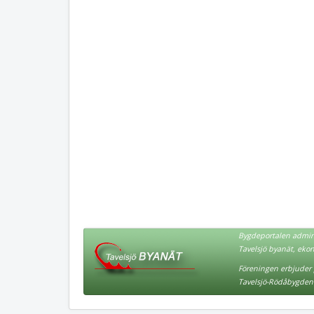
Bygdeportalen admini
Tavelsjö byanät, eko
Föreningen erbjuder p
Tavelsjö-Rödåbygden 