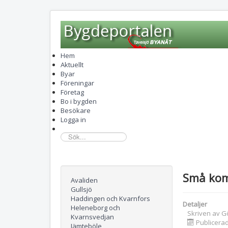
Hem
Aktuellt
Byar
Föreningar
Företag
Bo i bygden
Besökare
Logga in
sök...
Små ko
Avaliden
Gullsjö
Haddingen och Kvarnfors
Detaljer
Heleneborg och
Skriven av
G
Kvarnsvedjan
Publicerad
Jämteböle