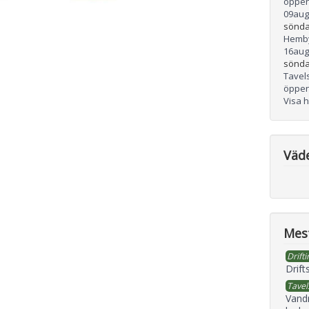
öppen
09
aug
sönda
Hemb
16
aug
sönda
Tavel
öppen
Visa 
Väd
Mest
Drifti
Drift
Tavel
Vand