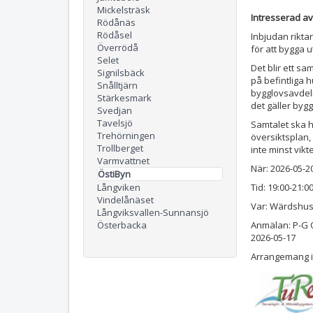
Mickelsträsk
Intresserad a
Rödånäs
Rödåsel
Inbjudan riktar
Överrödå
för att bygga 
Selet
Det blir ett 
Signilsbäck
på befintliga h
Snålltjärn
bygglovsavdel
Stärkesmark
det gäller byg
Svedjan
Tavelsjö
Samtalet ska 
Trehörningen
översiktsplan,
Trollberget
inte minst vik
Varmvattnet
När: 2026-05-2
ÖstiByn
Långviken
Tid: 19:00-21:0
Vindelånäset
Var: Wärdshus
Långviksvallen-Sunnansjö
Österbacka
Anmälan: P-G O
2026-05-17
Arrangemang i