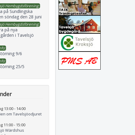
sjö Hembygdsförening:
a på Sundlingska
en söndag den 28 juni
sjö Hembygdsförening:
ra på nya
gården i Tavelsjö
nfo:
störning 9/6
nfo:
störning 25/5
ender
ag 13:00
-
14:00
rien om Tavelsjöodjuret
g 11:00
-
15:00
sjö Wärdshus