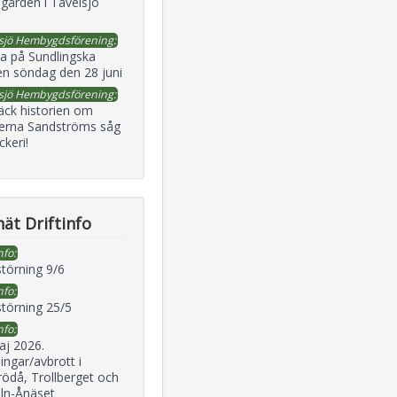
gården i Tavelsjö
sjö Hembygdsförening:
a på Sundlingska
en söndag den 28 juni
sjö Hembygdsförening:
äck historien om
erna Sandströms såg
ckeri!
ät Driftinfo
nfo:
störning 9/6
nfo:
störning 25/5
nfo:
aj 2026.
ingar/avbrott i
ödå, Trollberget och
eln-Ånäset