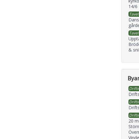
kyrko
14/6
Tavel
Dans
gård
Tavel
Uppt
Bröd
& sni
Byan
Drifti
Drift
Drifti
Drift
Drifti
20 m
Störn
Överr
Vind