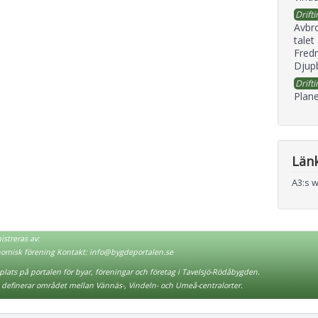
Drifti
Avbr
talet
Fredr
Djupb
Drifti
Plane
Län
A3:s 
streras av:
nomisk förening Kontakt:
info@bygdeportalen.se
lats på portalen för byar, föreningar och företag i Tavelsjö-Rödåbygden.
definerar området mellan Vännäs-, Vindeln- och Umeå-centralorter.