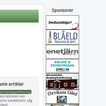
Sponsorer
ste artiklar
sjö Hembygdsförening:
äck historien om
erna Sandströms såg
ckeri!