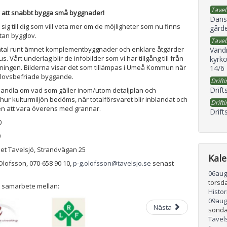
Tavel
v att snabbt bygga små byggnader!
Dans
 sig till dig som vill veta mer om de möjligheter som nu finns
gård
utan bygglov.
Tavel
samtal runt ämnet komplementbyggnader och enklare åtgärder
Vand
us. Vårt underlag blir de infobilder som vi har tillgång till från
kyrko
ningen. Bilderna visar det som tillämpas i Umeå Kommun när
14/6
glovsbefriade byggande.
Drifti
Drift
handla om vad som gäller inom/utom detaljplan och
 hur kulturmiljön bedöms, när totalförsvaret blir inblandat och
Drifti
ten att vara överens med grannar.
Drift
0
0
et Tavelsjö, Strandvägan 25
Kal
lofsson, 070-658 90 10,
p-g.olofsson@tavelsjo.se
senast
06
aug
torsd
 samarbete mellan:
Histo
09
aug
Nästa
sönda
Tavel