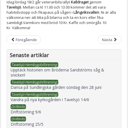
Idag lördag 18/2 går veteranbilsrallyt
Kalldraget
genom
Tavelsjö
. Mellan ca kl 11.00 och 13.00 kommer det att vara
halvtidsstopp och fikapaus på sågen i
Långviksvallen
. Ni är alla
välkomna ner att titta på bilarna och ta en korv eller fika
samtidigt.Varmkorv med bröd 10 Kr. Kaffe och smörgås 10
Kr. Välkomna!
Föregående
Nästa
Senaste artiklar
Tavelsjö Hembygdsförening:
Upptäck historien om Bröderna Sandströms såg &
snickeri!
Tavelsjö Hembygdsförening:
Dansa på Sundlingska gården söndag den 28 juni
Tavelsjö Hembygdsförening:
Vandra på nya kyrkogården i Tavelsjö 14/6
Driftinfo:
Driftstörning 9/6
Driftinfo:
Driftstörning 25/5