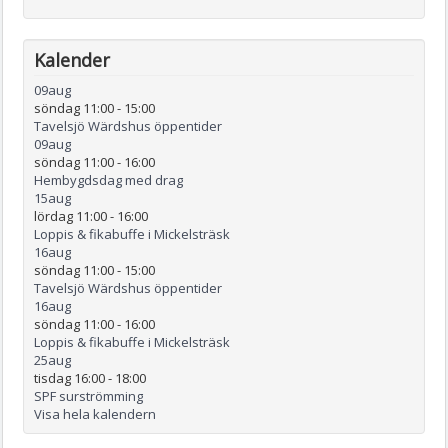
Kalender
09
aug
söndag 11:00
-
15:00
Tavelsjö Wärdshus öppentider
09
aug
söndag 11:00
-
16:00
Hembygdsdag med drag
15
aug
lördag 11:00
-
16:00
Loppis & fikabuffe i Mickelsträsk
16
aug
söndag 11:00
-
15:00
Tavelsjö Wärdshus öppentider
16
aug
söndag 11:00
-
16:00
Loppis & fikabuffe i Mickelsträsk
25
aug
tisdag 16:00
-
18:00
SPF surströmming
Visa hela kalendern