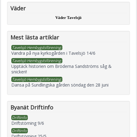
Väder
Väder Tavelsjö
Mest lästa artiklar
Tavelsjö Hembygdsförening:
Vandra på nya kyrkogården i Tavelsjö 14/6
Tavelsjö Hembygdsförening:
Upptäck historien om Bröderna Sandströms såg &
snickeri!
Tavelsjö Hembygdsförening:
Dansa på Sundlingska gården söndag den 28 juni
Byanät Driftinfo
Driftinfo:
Driftstörning 9/6
Driftinfo:
Driftstörning 25/5