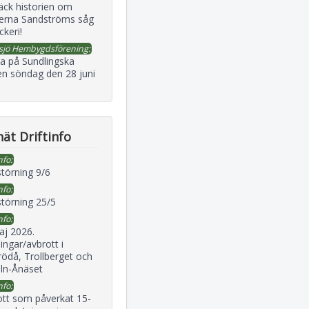
äck historien om
erna Sandströms såg
ckeri!
sjö Hembygdsförening:
a på Sundlingska
en söndag den 28 juni
ät Driftinfo
nfo:
störning 9/6
nfo:
störning 25/5
nfo:
aj 2026.
ingar/avbrott i
ödå, Trollberget och
eln-Ånäset
nfo:
ott som påverkat 15-