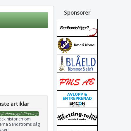
Sponsorer
ste artiklar
sjö Hembygdsförening:
äck historien om
erna Sandströms såg
ckeri!