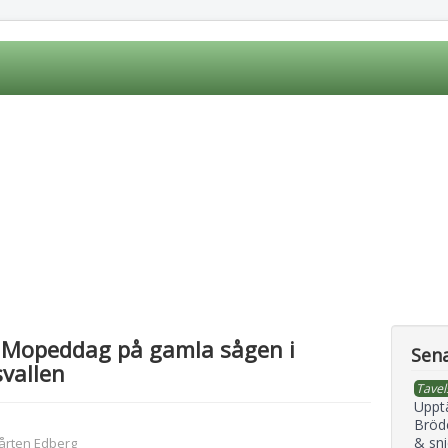
 Mopeddag på gamla sågen i
Sena
vallen
Tavel
Uppt
Bröd
& sni
årten Edberg