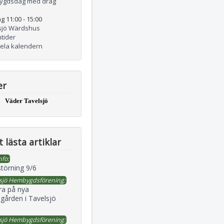
ygdsdag med drag
g 11:00
-
15:00
sjö Wärdshus
tider
hela kalendern
er
Väder Tavelsjö
 lästa artiklar
nfo:
störning 9/6
sjö Hembygdsförening:
ra på nya
gården i Tavelsjö
sjö Hembygdsförening: