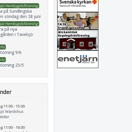
sjö Hembygdsförening:
a på Sundlingska
en söndag den 28 juni
sjö Hembygdsförening:
ra på nya
gården i Tavelsjö
nfo:
störning 9/6
nfo:
störning 25/5
ender
g 11:00
-
15:00
sjö Wärdshus
tider
g 11:00
-
16:00