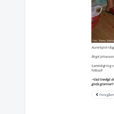
Aune
bjöd någ
Birgit Johanss
Samtidigt tog 
fotbad!
~Vad trevligt d
goda grannar!
Föregåe