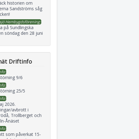
äck historien om
erna Sandströms såg
ckeri!
sjö Hembygdsförening:
a på Sundlingska
en söndag den 28 juni
ät Driftinfo
nfo:
störning 9/6
nfo:
störning 25/5
nfo:
aj 2026.
ingar/avbrott i
ödå, Trollberget och
eln-Ånäset
nfo:
ott som påverkat 15-