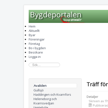
Hem
Aktuellt
Byar
Föreningar
Företag
Bo i bygden
Besökare
Logga in
sök...
Träff fö
Avaliden
Gullsjö
Haddingen och Kvarnfors
Detaljer
Heleneborg och
Skriven av
T
Kvarnsvedjan
Publicera
Jämteböle