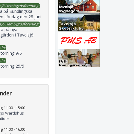
sjö Hembygdsförening:
a på Sundlingska
en söndag den 28 juni
sjö Hembygdsförening:
ra på nya
gården i Tavelsjö
nfo:
störning 9/6
nfo:
störning 25/5
ender
g 11:00
-
15:00
sjö Wärdshus
tider
g 11:00
-
16:00