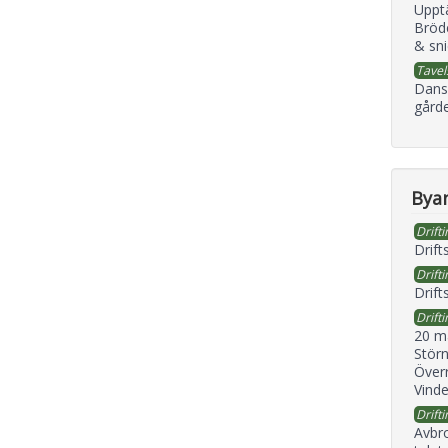
Uppt
Bröd
& sni
Tavel
Dans
gård
Byan
Drifti
Drift
Drifti
Drift
Drifti
20 m
Störn
Överr
Vind
Drifti
Avbr