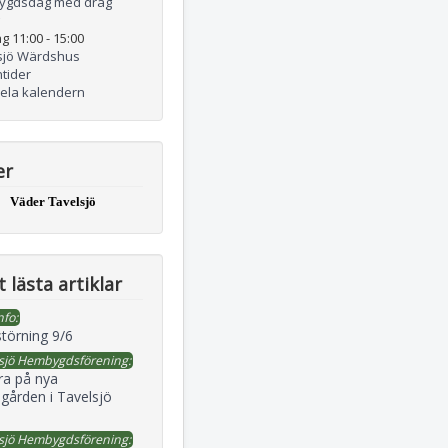
ygdsdag med drag
g 11:00
-
15:00
sjö Wärdshus
tider
hela kalendern
er
Väder Tavelsjö
 lästa artiklar
nfo:
störning 9/6
sjö Hembygdsförening:
ra på nya
gården i Tavelsjö
sjö Hembygdsförening: