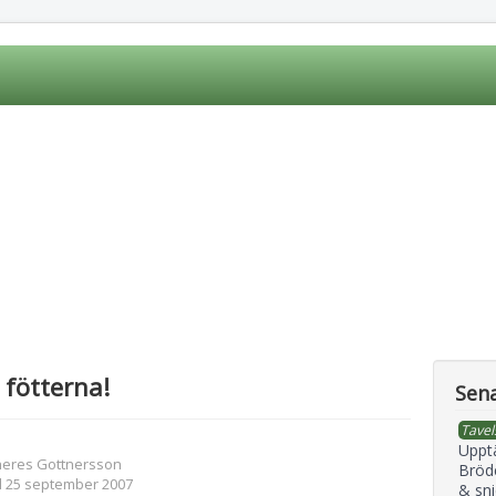
r fötterna!
Sena
Tavel
Uppt
heres Gottnersson
Bröd
d 25 september 2007
& sni