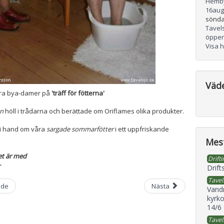
Hemb
16
aug
sönda
Tavel
öppen
Visa 
Väd
ra bya-damer på
'träff för fötterna'
on
höll i trådarna och berättade om Oriflames olika produkter.
vi hand om våra
sargade sommarfötter
i ett uppfriskande
Mest
et är med
Drifti
~
Drift
Tavel
nde
Nästa
Vand
kyrko
14/6
Tavel