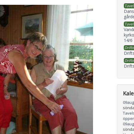
Tavel
Dans
gård
Tavel
Vand
kyrko
14/6
Drifti
Drift
Drifti
Drift
Kal
09
aug
sönda
Tavel
öppen
09
aug
sönda