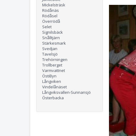
Mickelsträsk
Rödånäs
Rödåsel
Överrödå
Selet
Signilsbäck
Snålltjärn
Stärkesmark
Svedjan
Tavelsjö
Trehörningen
Trollberget
Varmvattnet
ÖstiByn
Långviken
Vindelånäset
Långviksvallen-Sunnansjö
Österbacka