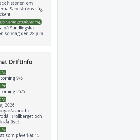
äck historien om
erna Sandströms såg
ckeri!
sjö Hembygdsförening:
a på Sundlingska
en söndag den 28 juni
ät Driftinfo
nfo:
störning 9/6
nfo:
störning 25/5
nfo:
aj 2026.
ingar/avbrott i
ödå, Trollberget och
eln-Ånäset
nfo:
ott som påverkat 15-