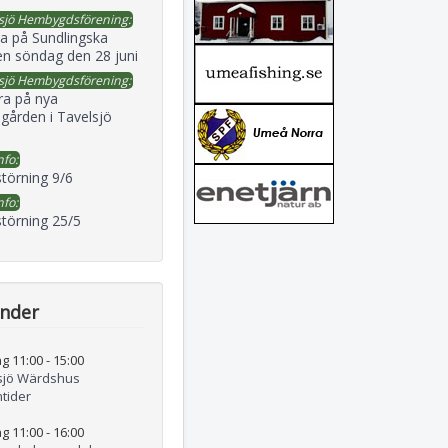
sjö Hembygdsförening:
a på Sundlingska
en söndag den 28 juni
sjö Hembygdsförening:
ra på nya
gården i Tavelsjö
nfo:
störning 9/6
nfo:
störning 25/5
ender
g 11:00
-
15:00
sjö Wärdshus
tider
g 11:00
-
16:00