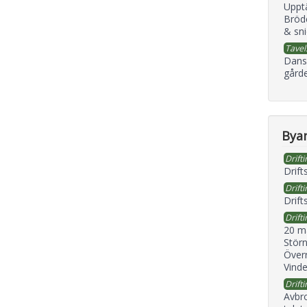
Uppt
Bröd
& sni
Tavel
Dans
gård
Byan
Drifti
Drift
Drifti
Drift
Drifti
20 m
Störn
Överr
Vind
Drifti
Avbr