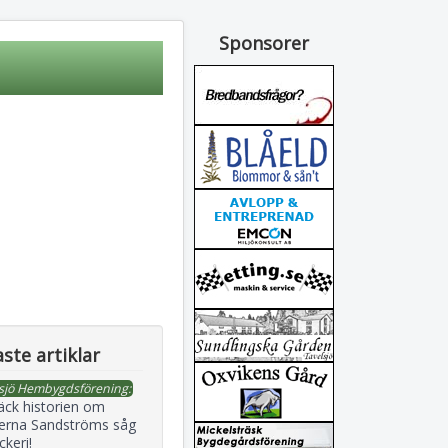
Sponsorer
ste artiklar
sjö Hembygdsförening:
äck historien om
erna Sandströms såg
ckeri!