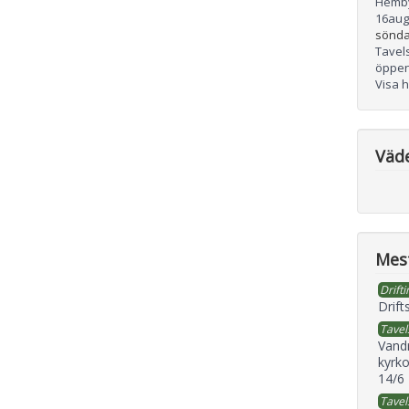
Hemb
16
aug
sönda
Tavel
öppen
Visa 
Väd
Mest
Drifti
Drift
Tavel
Vand
kyrko
14/6
Tavel