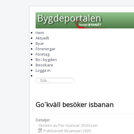
Hem
Aktuellt
Byar
Föreningar
Företag
Bo i bygden
Besökare
Logga in
sök...
Go`kväll besöker isbanan
Detaljer
Skriven av
Per-Gunnar Olofsson
Publicerad 09 januari 2025