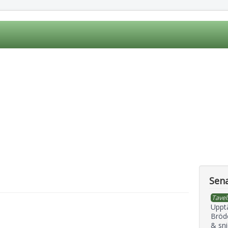
Sena
Tavel
Uppt
Bröd
& sni