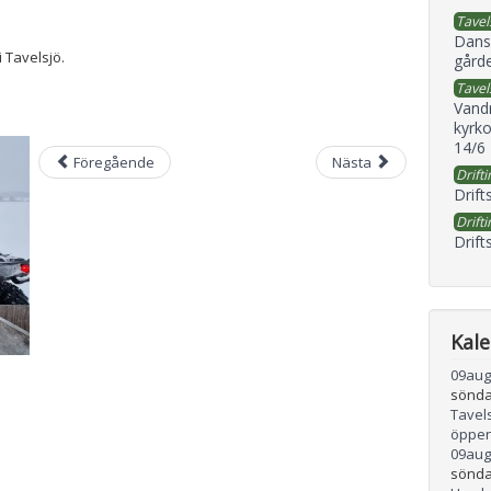
Tavel
Dans
 Tavelsjö.
gård
Tavel
Vand
kyrko
14/6
Föregående
Nästa
Drifti
Drift
Drifti
Drift
Kal
09
aug
sönda
Tavel
öppen
09
aug
sönda