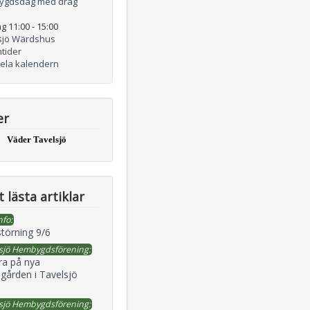
ygdsdag med drag
g 11:00
-
15:00
sjö Wärdshus
tider
hela kalendern
er
Väder Tavelsjö
 lästa artiklar
nfo:
störning 9/6
sjö Hembygdsförening:
ra på nya
gården i Tavelsjö
sjö Hembygdsförening: