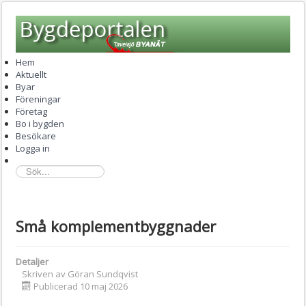
Hem
Aktuellt
Byar
Föreningar
Företag
Bo i bygden
Besökare
Logga in
sök...
Små komplementbyggnader
Detaljer
Skriven av
Göran Sundqvist
Publicerad 10 maj 2026