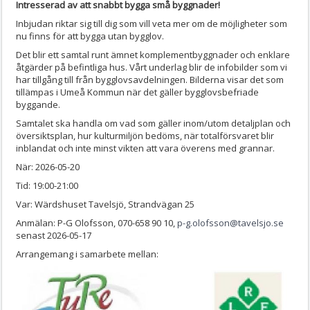
Intresserad av att snabbt bygga små byggnader!
Inbjudan riktar sig till dig som vill veta mer om de möjligheter som
nu finns för att bygga utan bygglov.
Det blir ett samtal runt ämnet komplementbyggnader och enklare
åtgärder på befintliga hus. Vårt underlag blir de infobilder som vi
har tillgång till från bygglovsavdelningen. Bilderna visar det som
tillämpas i Umeå Kommun när det gäller bygglovsbefriade
byggande.
Samtalet ska handla om vad som gäller inom/utom detaljplan och
översiktsplan, hur kulturmiljön bedöms, när totalförsvaret blir
inblandat och inte minst vikten att vara överens med grannar.
När: 2026-05-20
Tid: 19:00-21:00
Var: Wärdshuset Tavelsjö, Strandvägan 25
Anmälan: P-G Olofsson, 070-658 90 10,
p-g.olofsson@tavelsjo.se
senast 2026-05-17
Arrangemang i samarbete mellan: