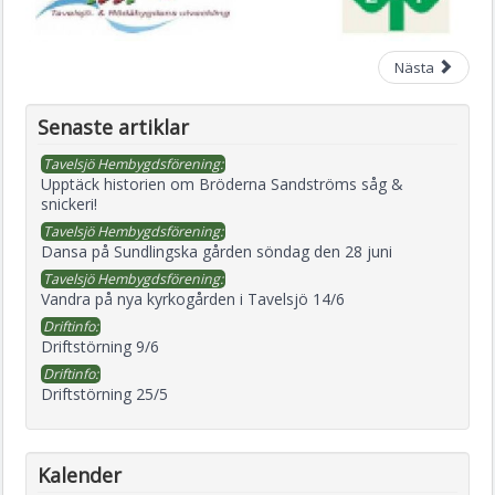
Nästa
Senaste artiklar
Tavelsjö Hembygdsförening:
Upptäck historien om Bröderna Sandströms såg &
snickeri!
Tavelsjö Hembygdsförening:
Dansa på Sundlingska gården söndag den 28 juni
Tavelsjö Hembygdsförening:
Vandra på nya kyrkogården i Tavelsjö 14/6
Driftinfo:
Driftstörning 9/6
Driftinfo:
Driftstörning 25/5
Kalender