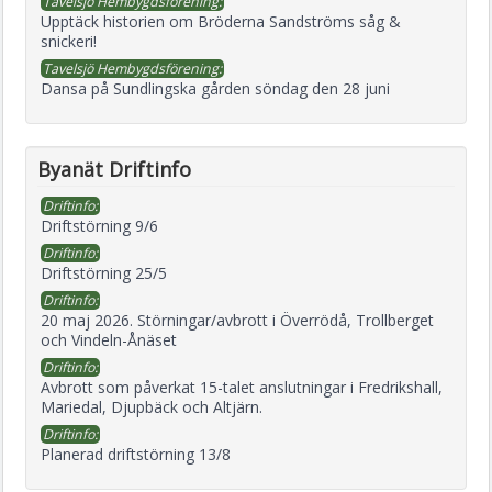
Tavelsjö Hembygdsförening:
Upptäck historien om Bröderna Sandströms såg &
snickeri!
Tavelsjö Hembygdsförening:
Dansa på Sundlingska gården söndag den 28 juni
Byanät Driftinfo
Driftinfo:
Driftstörning 9/6
Driftinfo:
Driftstörning 25/5
Driftinfo:
20 maj 2026. Störningar/avbrott i Överrödå, Trollberget
och Vindeln-Ånäset
Driftinfo:
Avbrott som påverkat 15-talet anslutningar i Fredrikshall,
Mariedal, Djupbäck och Altjärn.
Driftinfo:
Planerad driftstörning 13/8