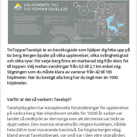
TioTopparTavelsjö är en besöksguide som hjälper dig hitta upp på
tio berg. Bergen bjuder på olika upplevelser, olika svårighetsgrad
och olika vyer. För varje berg finns en markerad stig från dess fot
till toppen. Välj mellan vandringar från 0,5 till 2,1 km enkel väg.
Stigningen som du måste klara av varierar från 42 till 165
höjdmeter. När du bestigit alla berg har du tagit mer än 1000
höjdmeter.
Varför är det så vackert i Tavelsjö?
Tavelsjöbygden har exceptionella förutsättningar för upplevelser
på vackra berg. När inlandsisen smälte för 10200 år sedan var
landet så nedtryckt av den tunga isen att det mesta var täckt av
djupt vatten. Den översta strandnivån, Högsta Kustlinjen, nådde
hela 260 m över nuvarande havsnivå. De högsta bergen idag,
bland annat Tavelsjöberget, var små öar i den yttre skärgården.