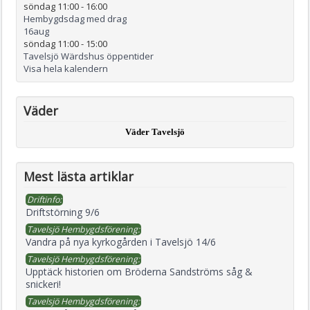
söndag 11:00
-
16:00
Hembygdsdag med drag
16
aug
söndag 11:00
-
15:00
Tavelsjö Wärdshus öppentider
Visa hela kalendern
Väder
Väder Tavelsjö
Mest lästa artiklar
Driftinfo:
Driftstörning 9/6
Tavelsjö Hembygdsförening:
Vandra på nya kyrkogården i Tavelsjö 14/6
Tavelsjö Hembygdsförening:
Upptäck historien om Bröderna Sandströms såg &
snickeri!
Tavelsjö Hembygdsförening: