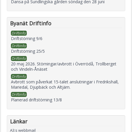
Dansa på Sundlingska gården söndag den 28 juni
Byanät Driftinfo
Driftinfo:
Driftstörning 9/6
Driftinfo:
Driftstörning 25/5
Driftinfo:
20 maj 2026. Störningar/avbrott i Överrödå, Trollberget
och Vindeln-Ånäset
Driftinfo:
Avbrott som påverkat 15-talet anslutningar i Fredrikshall,
Mariedal, Djupbäck och Altjärn.
Driftinfo:
Planerad driftstörning 13/8
Länkar
A3:s webbmail