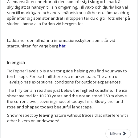
Allemansrätten innebär att den som rör sig i skog och mark är
skyldig att ta hänsyn till sin omgivning. Till växt- och djurliv lika väl
som till markägare och andra människor i närheten. Lämna aldrig
spår efter dig som stör andra! Till toppen tar du dig till fots eller på
skidor. Lämna alla fordon vid bergets fot.
Ladda ner den allmänna informationsskylten som står vid
startpunkten för varje berg
här
.
In english
TioTopparTavelsjö is a visitor guide helping you find your way to
ten hilltops. For each hill there is a marked path. The area of
Tavelsjö has exceptional conditions for outdoor experiences.
The hilly terrain reaches just below the highest coastline. The ice
sheet melted for 10 200 years and the ocean stood 260 m above
the current level, covering most of todays hills. Slowly the land
rose and shaped todays beautiful landscape.
Show respect by leaving nature without traces that interfere with
other hikers or landowners!
Nästa