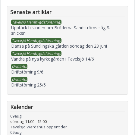
Senaste artiklar
Tavelsjö Hembygdsförening:
Upptäck historien om Bröderna Sandströms såg &
snickeri!
Tavelsjö Hembygdsförening:
Dansa på Sundlingska gården söndag den 28 juni
Tavelsjö Hembygdsförening:
Vandra på nya kyrkogården i Tavelsjö 14/6
Driftinfo:
Driftstörning 9/6
Driftinfo:
Driftstörning 25/5
Kalender
09
aug
söndag 11:00
-
15:00
Tavelsjö Wärdshus öppentider
09
aug