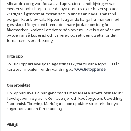
Alla andra berg var täckta av djupt vatten. Landhöjningen var
mycket snabb i början. När de nya öarna steg ur havet spolade
kraftiga vågor bort all morän som inlandsisen hade lämnat på
bergen. Kvar blev kala klippor. Idag är de karga hällmarker med
gles skog. Längre ned hamnade finare jordar som idag är
åkermarker. Skälet till att det är så vackert i Tavelsjö är både att
bygden är så kuperad och varierad och att den utsatts för det
forna havets bearbetning.
Hitta upp
Följ TioTopparTavelsjös vägvisningsskyltar till varje topp. Du får
kartstöd i mobilen för din vandring på
www.tiotoppar.se
Om projektet
TioTopparTavelsjö har genomförts med ideella arbetsinsatser av
Tavelsjöbor i regi av TuRe, Tavelsjö- och Rödåbygdens Utveckling
Ekonomisk Förening. Markägare som upplåter sin mark för nya
stigar har varit en förutsättning.
Viktigt!