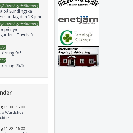
sjö Hembygdsförening:
a på Sundlingska
en söndag den 28 juni
sjö Hembygdsförening:
ra på nya
gården i Tavelsjö
nfo:
störning 9/6
nfo:
störning 25/5
ender
g 11:00
-
15:00
sjö Wärdshus
tider
g 11:00
-
16:00