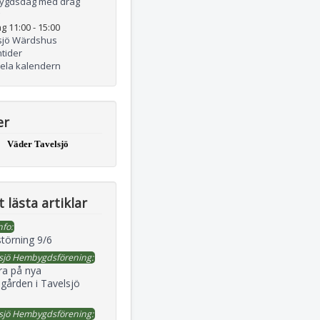
ygdsdag med drag
g 11:00
-
15:00
sjö Wärdshus
tider
hela kalendern
er
Väder Tavelsjö
 lästa artiklar
nfo:
störning 9/6
sjö Hembygdsförening:
ra på nya
gården i Tavelsjö
sjö Hembygdsförening: