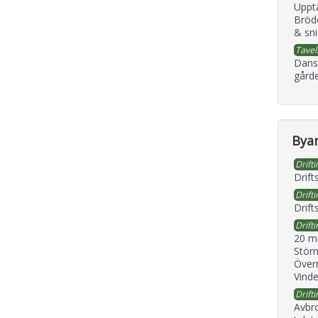
Uppt
Bröd
& sni
Tavel
Dans
gård
Byan
Drifti
Drift
Drifti
Drift
Drifti
20 m
Störn
Överr
Vind
Drifti
Avbr