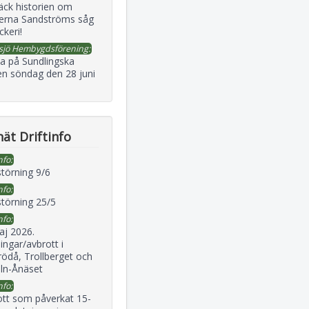
äck historien om
erna Sandströms såg
ckeri!
sjö Hembygdsförening:
a på Sundlingska
en söndag den 28 juni
ät Driftinfo
nfo:
störning 9/6
nfo:
störning 25/5
nfo:
aj 2026.
ingar/avbrott i
ödå, Trollberget och
eln-Ånäset
nfo:
ott som påverkat 15-