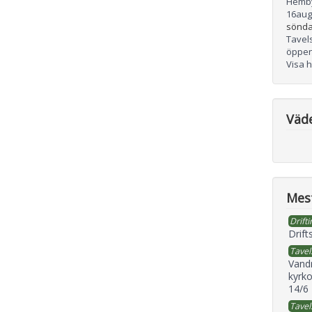
Hemb
16
aug
sönda
Tavel
öppen
Visa 
Väd
Mest
Drifti
Drift
Tavel
Vand
kyrko
14/6
Tavel