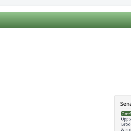
Sena
Tavel
Uppt
Bröd
& sni