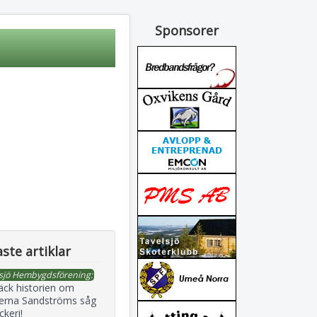
Sponsorer
ste artiklar
sjö Hembygdsförening:
äck historien om
erna Sandströms såg
ckeri!