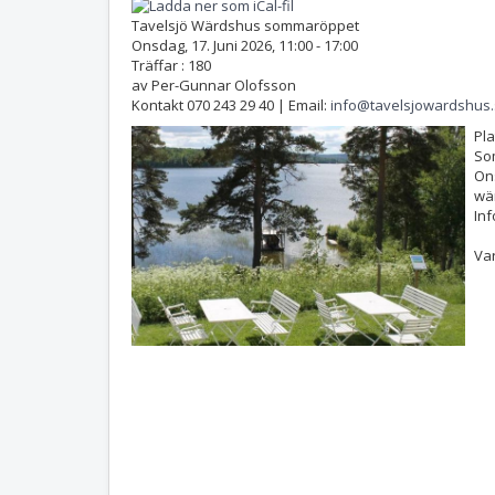
Tavelsjö Wärdshus sommaröppet
Onsdag, 17. Juni 2026, 11:00 - 17:00
Träffar
: 180
av
Per-Gunnar Olofsson
Kontakt
070 243 29 40 | Email:
info@tavelsjowardshus
Pl
So
On
wä
Inf
Var