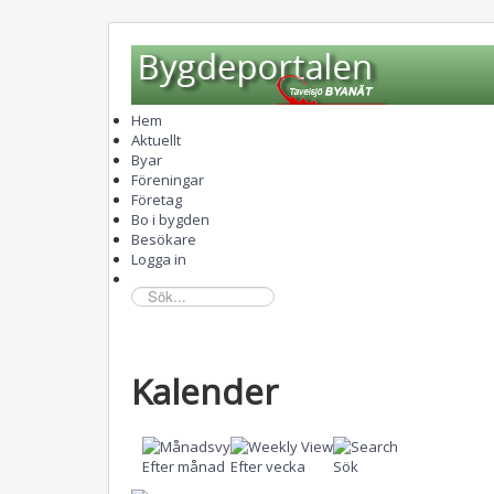
Hem
Aktuellt
Byar
Föreningar
Företag
Bo i bygden
Besökare
Logga in
sök...
Kalender
Efter månad
Efter vecka
Sök