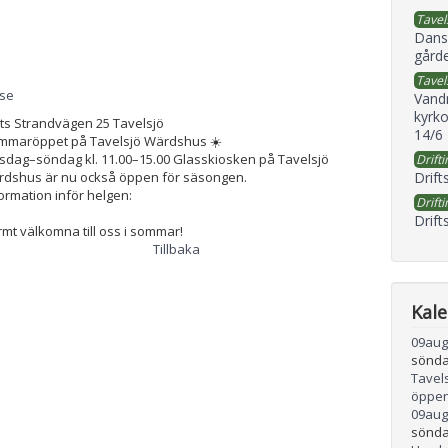
Tavel
Dans
gård
Tavel
.se
Vand
kyrko
ats
Strandvägen 25 Tavelsjö
14/6
mmaröppet på Tavelsjö Wärdshus ☀️
sdag–söndag kl. 11.00–15.00 Glasskiosken på Tavelsjö
Drifti
Drift
rdshus är nu också öppen för säsongen.
ormation inför helgen:
Drifti
Drift
mt välkomna till oss i sommar!
Tillbaka
Kal
09
aug
sönda
Tavel
öppen
09
aug
sönda