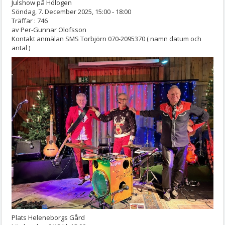
Julshow på Hölogen
Söndag, 7. December 2025, 15:00 - 18:00
Träffar
: 746
av
Per-Gunnar Olofsson
Kontakt
anmälan SMS Torbjörn 070-2095370 ( namn datum och
antal )
Plats
Heleneborgs Gård