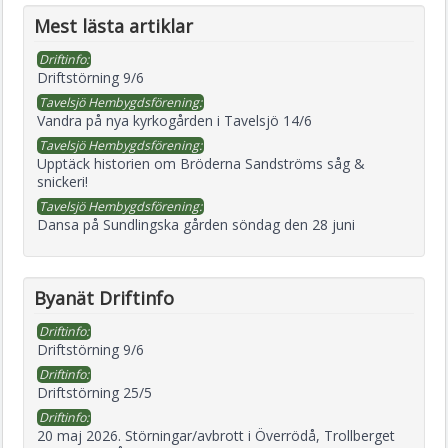
Mest lästa artiklar
Driftinfo:
Driftstörning 9/6
Tavelsjö Hembygdsförening:
Vandra på nya kyrkogården i Tavelsjö 14/6
Tavelsjö Hembygdsförening:
Upptäck historien om Bröderna Sandströms såg &
snickeri!
Tavelsjö Hembygdsförening:
Dansa på Sundlingska gården söndag den 28 juni
Byanät Driftinfo
Driftinfo:
Driftstörning 9/6
Driftinfo:
Driftstörning 25/5
Driftinfo:
20 maj 2026. Störningar/avbrott i Överrödå, Trollberget