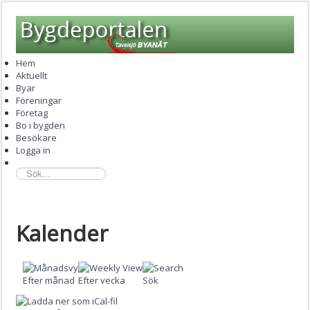
Hem
Aktuellt
Byar
Föreningar
Företag
Bo i bygden
Besökare
Logga in
sök...
Kalender
Efter månad
Efter vecka
Sök