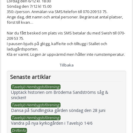
Lördag den 6/12 kl. 18.00
Söndag den 7/12 kl 15.00
350:-/person. Anmälan via SMS/telefon till 070-209 53 75.
Ange dag, ditt namn och antal personer. Begränsat antal platser,
först till kvan…
När du fått besked om plats vis SMS betalar du med Swish till 070-
209 53 75.
I pausen bjuds på glögg, kaffe/te och tilltugg i Stallet och
ladugårdsporten.
Klä er varmt. Logen är uppvärmd men håller inte rumstemperatur.
Tillbaka
Senaste artiklar
Tavelsjö Hembygdsförening:
Upptäck historien om Bröderna Sandströms såg &
snickeri!
Tavelsjö Hembygdsförening:
Dansa på Sundlingska gården söndag den 28 juni
Tavelsjö Hembygdsförening:
Vandra på nya kyrkogården i Tavelsjö 14/6
Driftinfo: