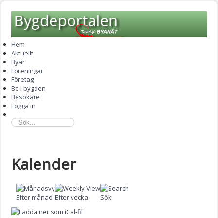
Hem
Aktuellt
Byar
Föreningar
Företag
Bo i bygden
Besökare
Logga in
sök...
Kalender
Efter månad
Efter vecka
Sök