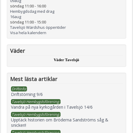
09
aug
söndag 11:00
-
16:00
Hembygdsdag med drag
16
aug
söndag 11:00
-
15:00
Tavelsjö Wärdshus öppentider
Visa hela kalendern
Väder
Väder Tavelsjö
Mest lästa artiklar
Driftinfo:
Driftstörning 9/6
Tavelsjö Hembygdsförening:
Vandra på nya kyrkogården i Tavelsjö 14/6
Tavelsjö Hembygdsförening:
Upptäck historien om Bröderna Sandströms såg &
snickeri!
Tavelsjö Hembygdsförening: