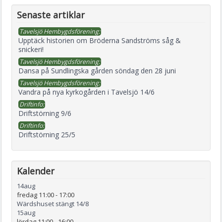
Senaste artiklar
Tavelsjö Hembygdsförening:
Upptäck historien om Bröderna Sandströms såg &
snickeri!
Tavelsjö Hembygdsförening:
Dansa på Sundlingska gården söndag den 28 juni
Tavelsjö Hembygdsförening:
Vandra på nya kyrkogården i Tavelsjö 14/6
Driftinfo:
Driftstörning 9/6
Driftinfo:
Driftstörning 25/5
Kalender
14
aug
fredag 11:00
-
17:00
Wärdshuset stängt 14/8
15
aug
lördag 11:00
-
16:00