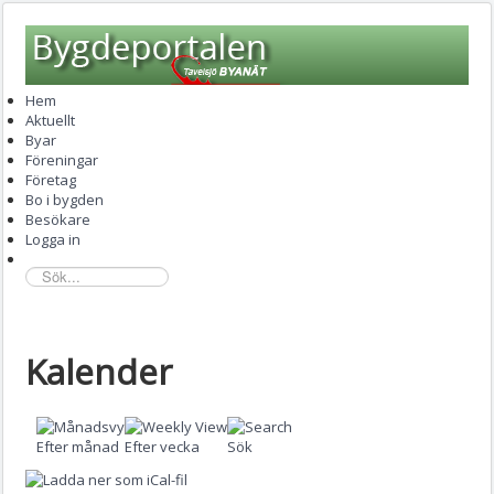
Hem
Aktuellt
Byar
Föreningar
Företag
Bo i bygden
Besökare
Logga in
sök...
Kalender
Efter månad
Efter vecka
Sök