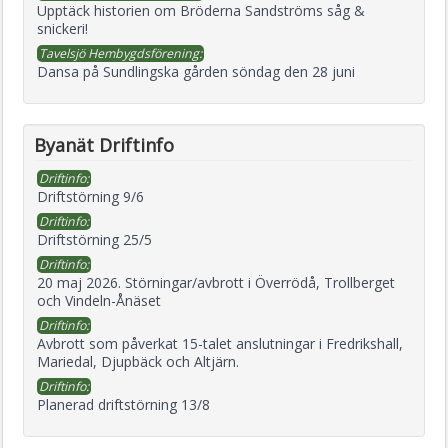
Upptäck historien om Bröderna Sandströms såg &
snickeri!
Tavelsjö Hembygdsförening:
Dansa på Sundlingska gården söndag den 28 juni
Byanät Driftinfo
Driftinfo:
Driftstörning 9/6
Driftinfo:
Driftstörning 25/5
Driftinfo:
20 maj 2026. Störningar/avbrott i Överrödå, Trollberget
och Vindeln-Ånäset
Driftinfo:
Avbrott som påverkat 15-talet anslutningar i Fredrikshall,
Mariedal, Djupbäck och Altjärn.
Driftinfo:
Planerad driftstörning 13/8