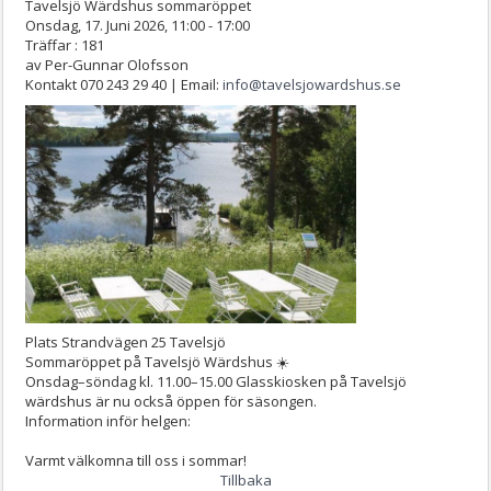
Tavelsjö Wärdshus sommaröppet
Onsdag, 17. Juni 2026, 11:00 - 17:00
Träffar
: 181
av
Per-Gunnar Olofsson
Kontakt
070 243 29 40 | Email:
info@tavelsjowardshus.se
Plats
Strandvägen 25 Tavelsjö
Sommaröppet på Tavelsjö Wärdshus ☀️
Onsdag–söndag kl. 11.00–15.00 Glasskiosken på Tavelsjö
wärdshus är nu också öppen för säsongen.
Information inför helgen:
Varmt välkomna till oss i sommar!
Tillbaka