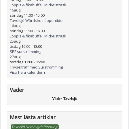
Loppis & fikabuffe i Mickelsträsk
16
aug
söndag 11:00
-
15:00
Tavelsjö Wärdshus öppentider
16
aug
söndag 11:00
-
16:00
Loppis & fikabuffe i Mickelsträsk
25
aug
tisdag 16:00
-
18:00
SPF surströmming
27
aug
torsdag 13:00
-
15:00
Trivselträff med Surströmming
Visa hela kalendern
Väder
Väder Tavelsjö
Mest lästa artiklar
Tavelsjö Hembygdsförening: