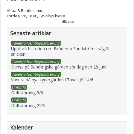
Abba & Beatles mm.
Lördag 6/6, 18.00, Tavelsjö kyrka
Tillbaka
Senaste artiklar
Tavelsjö Hembygdsförening:
Upptäck historien om Bröderna Sandströms såg &
snickeri!
Tavelsjö Hembygdsförening:
Dansa på Sundlingska gården söndag den 28 juni
Tavelsjö Hembygdsförening:
Vandra på nya kyrkogården i Tavelsjö 14/6
Driftinfo:
Driftstörning 9/6
Driftinfo:
Driftstörning 25/5
Kalender