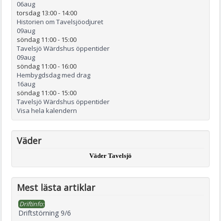
06
aug
torsdag 13:00
-
14:00
Historien om Tavelsjöodjuret
09
aug
söndag 11:00
-
15:00
Tavelsjö Wärdshus öppentider
09
aug
söndag 11:00
-
16:00
Hembygdsdag med drag
16
aug
söndag 11:00
-
15:00
Tavelsjö Wärdshus öppentider
Visa hela kalendern
Väder
Väder Tavelsjö
Mest lästa artiklar
Driftinfo:
Driftstörning 9/6