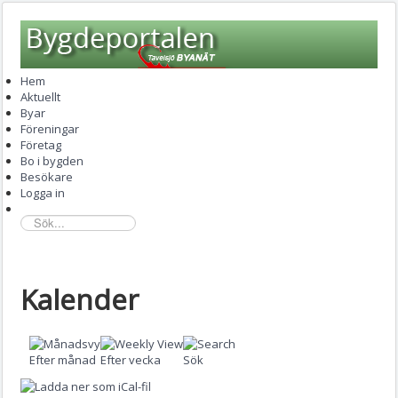
Hem
Aktuellt
Byar
Föreningar
Företag
Bo i bygden
Besökare
Logga in
sök...
Kalender
Efter månad
Efter vecka
Sök