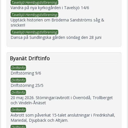
Tavelsjö Hembygdsförening:
Vandra på nya kyrkogården i Tavelsjö 14/6
Tavelsjö Hembygdsförening:
Upptäck historien om Bröderna Sandströms såg &
snickeri!
Tavelsjö Hembygdsförening:
Dansa på Sundlingska gården söndag den 28 juni
Byanät Driftinfo
Driftinfo:
Driftstörning 9/6
Driftinfo:
Driftstörning 25/5
Driftinfo:
20 maj 2026. Störningar/avbrott i Överrödå, Trollberget
och Vindeln-Ånäset
Driftinfo:
Avbrott som påverkat 15-talet anslutningar i Fredrikshall,
Mariedal, Djupbäck och Altjärn.
Driftinfo: