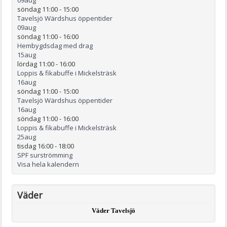
söndag 11:00
-
15:00
Tavelsjö Wärdshus öppentider
09
aug
söndag 11:00
-
16:00
Hembygdsdag med drag
15
aug
lördag 11:00
-
16:00
Loppis & fikabuffe i Mickelsträsk
16
aug
söndag 11:00
-
15:00
Tavelsjö Wärdshus öppentider
16
aug
söndag 11:00
-
16:00
Loppis & fikabuffe i Mickelsträsk
25
aug
tisdag 16:00
-
18:00
SPF surströmming
Visa hela kalendern
Väder
Väder Tavelsjö