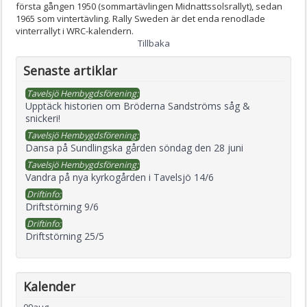
första gången 1950 (sommartävlingen Midnattssolsrallyt), sedan
1965 som vintertävling. Rally Sweden är det enda renodlade
vinterrallyt i WRC-kalendern.
Tillbaka
Senaste artiklar
Tavelsjö Hembygdsförening:
Upptäck historien om Bröderna Sandströms såg &
snickeri!
Tavelsjö Hembygdsförening:
Dansa på Sundlingska gården söndag den 28 juni
Tavelsjö Hembygdsförening:
Vandra på nya kyrkogården i Tavelsjö 14/6
Driftinfo:
Driftstörning 9/6
Driftinfo:
Driftstörning 25/5
Kalender
09
aug