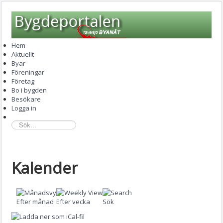
Hem
Aktuellt
Byar
Föreningar
Företag
Bo i bygden
Besökare
Logga in
sök...
Kalender
Efter månad
Efter vecka
Sök