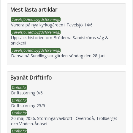
Mest lästa artiklar
Tavelsjö Hembygdsförening:
Vandra på nya kyrkogården i Tavelsjö 14/6
Tavelsjö Hembygdsförening:
Upptäck historien om Bröderna Sandströms såg &
snickeri!
Tavelsjö Hembygdsförening:
Dansa på Sundlingska gården söndag den 28 juni
Byanät Driftinfo
Driftinfo:
Driftstörning 9/6
Driftinfo:
Driftstörning 25/5
Driftinfo:
20 maj 2026. Störningar/avbrott i Överrödå, Trollberget
och Vindeln-Ånäset
Driftinfo: