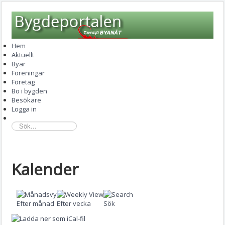
Hem
Aktuellt
Byar
Föreningar
Företag
Bo i bygden
Besökare
Logga in
sök...
Kalender
Efter månad
Efter vecka
Sök