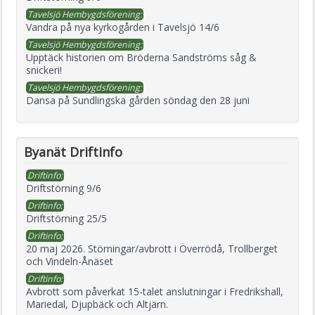
Tavelsjö Hembygdsförening:
Vandra på nya kyrkogården i Tavelsjö 14/6
Tavelsjö Hembygdsförening:
Upptäck historien om Bröderna Sandströms såg &
snickeri!
Tavelsjö Hembygdsförening:
Dansa på Sundlingska gården söndag den 28 juni
Byanät Driftinfo
Driftinfo:
Driftstörning 9/6
Driftinfo:
Driftstörning 25/5
Driftinfo:
20 maj 2026. Störningar/avbrott i Överrödå, Trollberget
och Vindeln-Ånäset
Driftinfo:
Avbrott som påverkat 15-talet anslutningar i Fredrikshall,
Mariedal, Djupbäck och Altjärn.