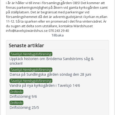
i år är håller vi till inne i församlingsgården OBS! Det kommer att
finnas parkeringsmöjlighet på åkern vid gamla kyrkogården samt
på ställplatsen. Det är begränsat med parkeringar vid
församlingshemmet då det är adventsgudstjänst i kyrkan m,ellan
11-12. Så ta sparken eller en promenad i det fina vintervädret. Är
du sugen att delta som utställare, kontakta Wärdshuset
info@tavelsjöwärdshus.se 070 243 29 40
Tillbaka
Senaste artiklar
Tavelsjö Hembygdsförening:
Upptäck historien om Bröderna Sandströms såg &
snickeri!
Tavelsjö Hembygdsförening:
Dansa på Sundlingska gården söndag den 28 juni
Tavelsjö Hembygdsförening:
Vandra på nya kyrkogården i Tavelsjö 14/6
Driftinfo:
Driftstörning 9/6
Driftinfo:
Driftstörning 25/5