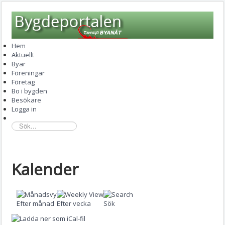
Hem
Aktuellt
Byar
Föreningar
Företag
Bo i bygden
Besökare
Logga in
sök...
Kalender
Efter månad
Efter vecka
Sök