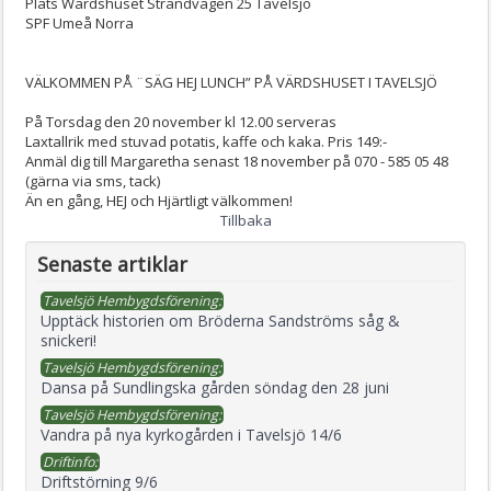
Plats
Wärdshuset Strandvägen 25 Tavelsjö
SPF Umeå Norra
VÄLKOMMEN PÅ ¨SÄG HEJ LUNCH” PÅ VÄRDSHUSET I TAVELSJÖ
På Torsdag den 20 november kl 12.00 serveras
Laxtallrik med stuvad potatis, kaffe och kaka. Pris 149:-
Anmäl dig till Margaretha senast 18 november på 070 - 585 05 48
(gärna via sms, tack)
Än en gång, HEJ och Hjärtligt välkommen!
Tillbaka
Senaste artiklar
Tavelsjö Hembygdsförening:
Upptäck historien om Bröderna Sandströms såg &
snickeri!
Tavelsjö Hembygdsförening:
Dansa på Sundlingska gården söndag den 28 juni
Tavelsjö Hembygdsförening:
Vandra på nya kyrkogården i Tavelsjö 14/6
Driftinfo:
Driftstörning 9/6