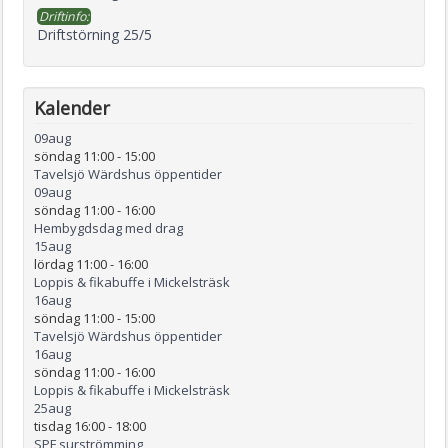
Driftinfo:
Driftstörning 25/5
Kalender
09
aug
söndag 11:00
-
15:00
Tavelsjö Wärdshus öppentider
09
aug
söndag 11:00
-
16:00
Hembygdsdag med drag
15
aug
lördag 11:00
-
16:00
Loppis & fikabuffe i Mickelsträsk
16
aug
söndag 11:00
-
15:00
Tavelsjö Wärdshus öppentider
16
aug
söndag 11:00
-
16:00
Loppis & fikabuffe i Mickelsträsk
25
aug
tisdag 16:00
-
18:00
SPF surströmming