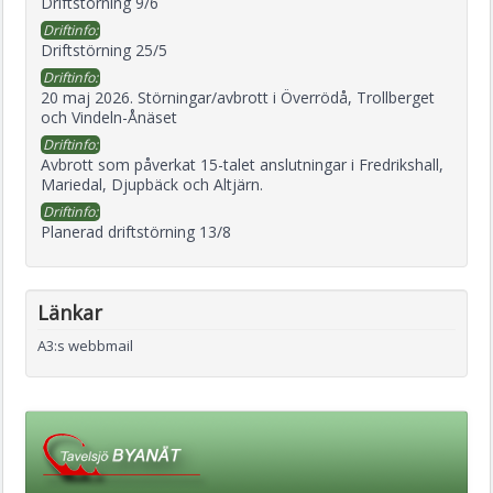
Driftstörning 9/6
Driftinfo:
Driftstörning 25/5
Driftinfo:
20 maj 2026. Störningar/avbrott i Överrödå, Trollberget
och Vindeln-Ånäset
Driftinfo:
Avbrott som påverkat 15-talet anslutningar i Fredrikshall,
Mariedal, Djupbäck och Altjärn.
Driftinfo:
Planerad driftstörning 13/8
Länkar
A3:s webbmail